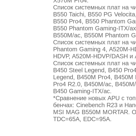
X570M Pro4.
Список системных плат на чип
B550 Taichi, B550 PG Velocit
B550 Pro4, B550 Phantom Ga
B550 Phantom Gaming-ITX/ax
B550M/ac, B550M Phantom G
Список системных плат на ч
Phantom Gaming 4, A520M-H
HDVP, A520M-HDVP/DASH и A
Список системных плат на чи
B450 Steel Legend, B450 Pro4
Legend, B450M Pro4, B450M 
Pro4 R2.0, B450M/ac, B450M/
B450 Gaming-ITX/ac.
*Сравнение новых APU с топ
бенчах: Cinebench R23 и Han
MSI MAG B550M MORTAR. Од
TDC=65A, EDC=95A.