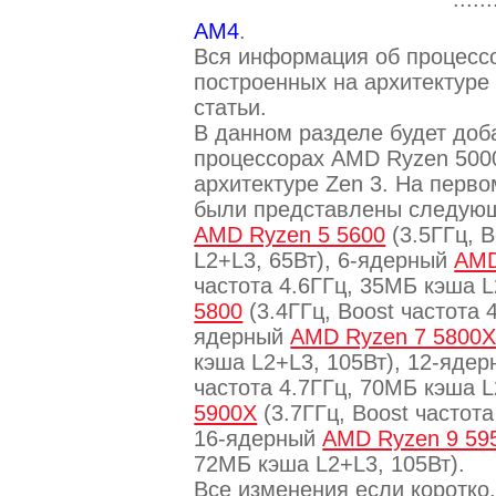
AM4
.
Вся информация об процесс
построенных на архитектуре 
статьи.
В данном разделе будет доб
процессорах AMD Ryzen 5000
архитектуре Zen 3. На перво
были представлены следующ
AMD Ryzen 5 5600
(3.5ГГц, B
L2+L3, 65Вт), 6-ядерный
AMD
частота 4.6ГГц, 35МБ кэша 
5800
(3.4ГГц, Boost частота 
ядерный
AMD Ryzen 7 5800
кэша L2+L3, 105Вт), 12-яде
частота 4.7ГГц, 70МБ кэша 
5900X
(3.7ГГц, Boost частота
16-ядерный
AMD Ryzen 9 59
72МБ кэша L2+L3, 105Вт).
Все изменения если коротко,