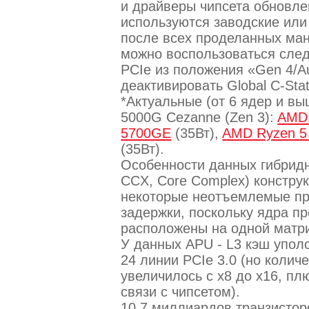
и драйверы чипсета обновле
используются заводские или
после всех проделанных ман
можно воспользоваться сле
PCIe из положения «Gen 4/A
деактивировать Global C-Sta
*Актуальные (от 6 ядер и в
5000G Cezanne (Zen 3):
AMD 
5700GE
(35Вт),
AMD Ryzen 5
(35Вт).
Особенности данных гибридн
CCX, Core Complex) констру
некоторые неотъемлемые пр
задержки, поскольку ядра п
расположены на одной матр
У данных APU - L3 кэш упол
24 линии PCIe 3.0 (но колич
увеличилось с х8 до х16, пл
связи с чипсетом).
10.7 миллиардов транзистор