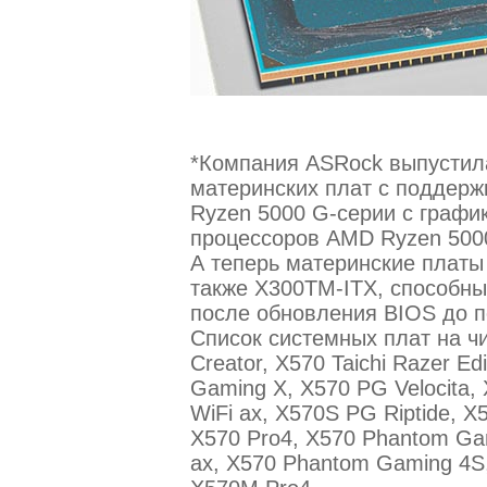
*Компания ASRock выпустил
материнских плат с поддер
Ryzen 5000 G-серии с графи
процессоров AMD Ryzen 5000
А теперь материнские платы
также X300TM-ITX, способны
после обновления BIOS до п
Список системных плат на ч
Creator, X570 Taichi Razer Ed
Gaming X, X570 PG Velocita, 
WiFi ax, X570S PG Riptide, X
X570 Pro4, X570 Phantom Ga
ax, X570 Phantom Gaming 4S