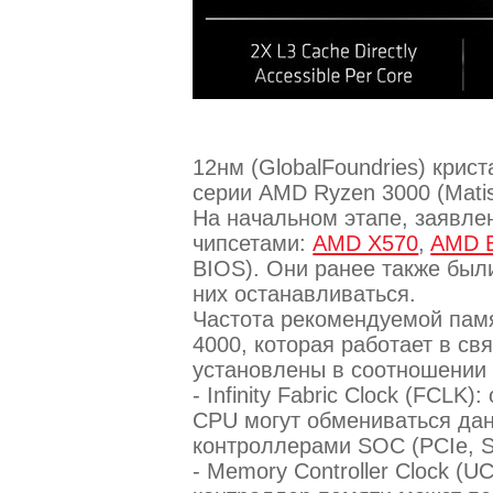
12нм (GlobalFoundries) крис
серии AMD Ryzen 3000 (Matis
На начальном этапе, заявле
чипсетами:
AMD X570
,
AMD 
BIOS). Они ранее также был
них останавливаться.
Частота рекомендуемой пам
4000, которая работает в св
установлены в соотношении 
- Infinity Fabric Clock (FCLK
CPU могут обмениваться да
контроллерами SOC (PCIe, S
- Memory Controller Clock (U