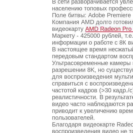
В сети разворачивается увл
населению топовых професс
Поле битвы: Adobe Premiere 
Компания AMD долго готовил
видеокарту
AMD Radeon Pro
Маркету - 425000 рублей, т.
информации о работе с 8К в
В настоящее время несжаты
передовым стандартом восп
Ультрасовременные камеры 
разрешении 8K, но существ
для воспроизведения мульти
справиться с воспроизведен
частотой кадров (>30 кадр./
реалистичности. В результа
видео часто наблюдаются р
приводит к увеличению врем
пользователей.
Благодаря видеокарте Rade
воспроизведения видео не то