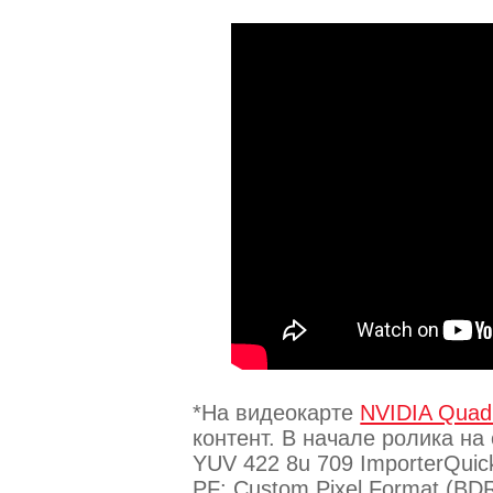
*На видеокарте
NVIDIA Quad
контент. В начале ролика на
YUV 422 8u 709 ImporterQuic
PF: Custom Pixel Format (B