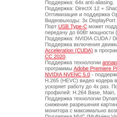
Поддержка: 64x anti-aliasing.
Поддержка: DirectX 12 + Shad
Оптимизация и поддержка Op
Видеовыходы: 3х DisplayPort 
Порт
USB Type-C
может подд
передачу до 60Вт мощности 
Поддержка: NVIDIA CUDA / Di
Поддержка включения движ
Acceleration (CUDA)
в програ
CC 2020
.
Поддержка технологии
аппар
программы
Adobe Premiere P
NVIDIA NVENC 5.0
- поддержк
H.265 (HEVC) видео кодера в
ускоряет работу до 4х раз. 
профилей: H.264 Base, Main, и
Поддержка технологии Dynami
снижение разрешения картин
монитора с максимально воз
Поддержка MVC (Multiview Vi