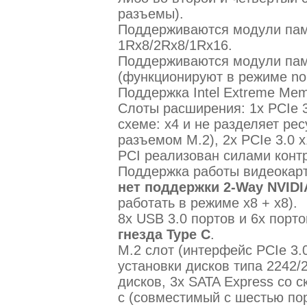
разъемы).
Поддерживаются модули па
1Rx8/2Rx8/1Rx16.
Поддерживаются модули па
(функционируют в режиме no
Поддержка Intel Extreme Memo
Слоты расширения: 1х PCIe 3.
схеме: х4 и не разделяет ре
разъемом M.2), 2х PCIe 3.0 x
PCI реализован силами кон
Поддержка работы видеокарт
нет поддержки 2-Way NVIDI
работать в режиме х8 + х8).
8х USB 3.0 портов и 6х порт
гнезда Type C
.
M.2 слот (интерфейс PCIe 3.0
установки дисков типа 2242/
дисков, 3x SATA Express со 
с (совместимый с шестью порт