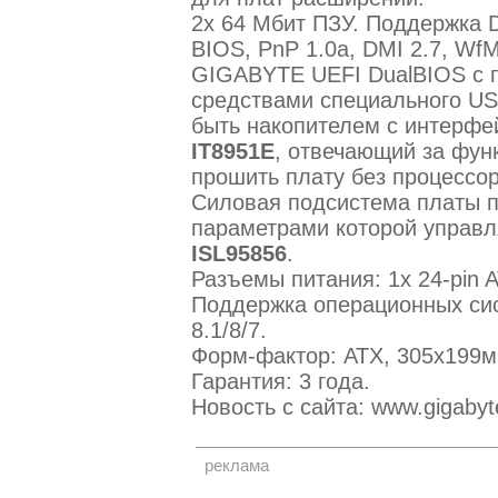
2x 64 Мбит ПЗУ. Поддержка 
BIOS, PnP 1.0a, DMI 2.7, WfM
GIGABYTE UEFI DualBIOS с п
средствами специального US
быть накопителем с интерфе
IT8951E
, отвечающий за фун
прошить плату без процессор
Силовая подсистема платы п
параметрами которой управл
ISL95856
.
Разъемы питания: 1x 24-pin A
Поддержка операционных сис
8.1/8/7.
Форм-фактор: ATX, 305х199м
Гарантия: 3 года.
Новость с сайта: www.gigabyte
реклама