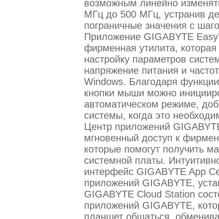
возможным линейно изменять
МГц до 500 МГц, устранив д
пограничные значения с шаг
Приложение GIGABYTE EasyTu
фирменная утилита, которая
настройку параметров систем
напряжение питания и часто
Windows. Благодаря функции
кнопки мыши можно иницииро
автоматическом режиме, доб
системы, когда это необходи
Центр приложений GIGABYTE
мгновенный доступ к фирме
которые помогут получить м
системной платы. Интуитивн
интерфейс GIGABYTE App Cen
приложений GIGABYTE, уста
GIGABYTE Cloud Station сост
приложений GIGABYTE, кото
планшет общаться, обменива