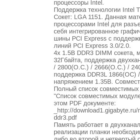
процессоры Intel.
Поддержка технологии Intel T
Сокет: LGA 1151. Данная мат
процессорами Intel для раз
себя интегрированное графи
шины PCI Express с поддер
линий PCI Express 3.0/2.0.
4х 1.5В DDR3 DIMM сокета, 
32Гбайта, поддержка двухкан
/ 2800(O.C.) / 2666(O.C.) / 24
поддержка DDR3L 1866(OC) /
напряжением 1.35В. Совмест
Полный список совместимых
"Список совместимых модуле
этом PDF документе:
_http://download1.gigabyte.
ddr3.pdf
Память работает в двухкана
реализации планки необходи
либо во второй и четвертый 