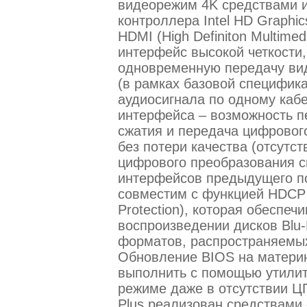
видеорежим 4K средствами и
контроллера Intel HD Graphi
HDMI (High Definiton Multimed
интерфейс высокой четкости,
одновременную передачу вид
(в рамках базовой специфика
аудиосигнала по одному каб
интерфейса – возможность п
сжатия и передача цифрового
без потери качества (отсутс
цифрового преобразования с
интерфейсов предыдущего п
совместим с функцией HDCP (
Protection), которая обеспеч
воспроизведении дисков Blu-
форматов, распространяемы
Обновление BIOS на матери
выполнить с помощью утилит
режиме даже в отсутствии Ц
Plus реализован средствами