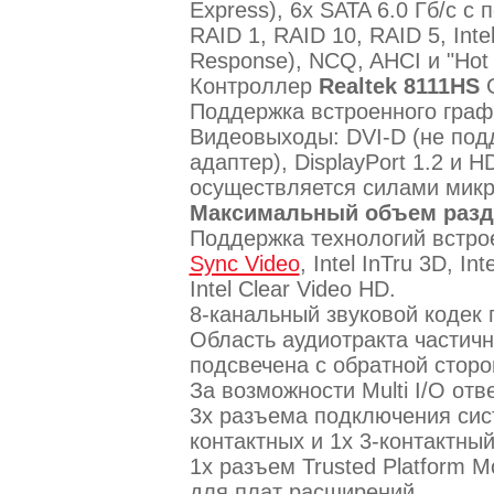
Express), 6х SATA 6.0 Гб/с с
RAID 1, RAID 10, RAID 5, Intel
Response), NCQ, AHCI и "Hot 
Контроллер
Realtek 8111HS
G
Поддержка встроенного графи
Видеовыходы: DVI-D (не под
адаптер), DisplayPort 1.2 и
осуществляется силами мик
Максимальный объем разд
Поддержка технологий встро
Sync Video
, Intel InTru 3D, I
Intel Clear Video HD.
8-канальный звуковой кодек
Область аудиотракта частичн
подсвечена с обратной стор
За возможности Multi I/O от
3x разъема подключения сис
контактных и 1x 3-контактный
1х разъем Trusted Platform M
для плат расширений.