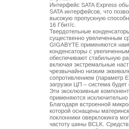
Интерфейс SATA Express объ
SATA интерфейсов, что позв
высокую пропускную способн
16 Гбит/с.
Твердотельные конденсаторы 
существенно увеличенным ср
GIGABYTE применяются наиб
конденсаторы с увеличенным
обеспечивают стабильную ра
включая экстремальные наст
чрезвычайно низким эквива
сопротивлением (параметр E
загрузки ЦП – система будет
Эти эксклюзивные компоненты
применяются исключительно
Благодаря встроенной микро
которой оснащены материнс
поклонники оверклокинга мо
частоту шины BCLK. Средст