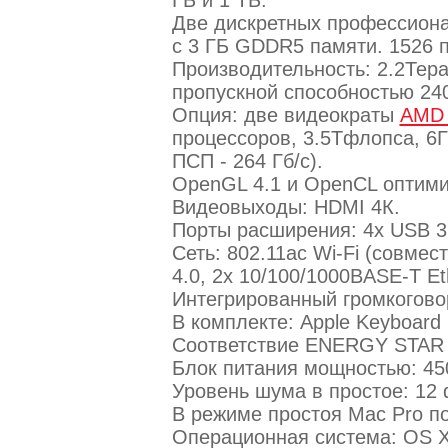
Две дискретных профессион
с 3 ГБ GDDR5 памяти. 1526 
Производительность: 2.2Тер
пропускной способностью 240
Опция: две видеократы
AMD 
процессоров, 3.5Тфлопса, 6
ПСП - 264 Гб/с).
OpenGL 4.1 и OpenCL оптими
Видеовыходы: HDMI 4К.
Порты расширения: 4х USB 3
Сеть: 802.11ac Wi-Fi (совмест
4.0, 2х 10/100/1000BASE-T Et
Интегрированный громкогово
В комплекте: Apple Keyboard
Соответствие ENERGY STAR 6
Блок питания мощностью: 45
Уровень шума в простое: 12 d
В режиме простоя Mac Pro по
Операционная система: OS X M