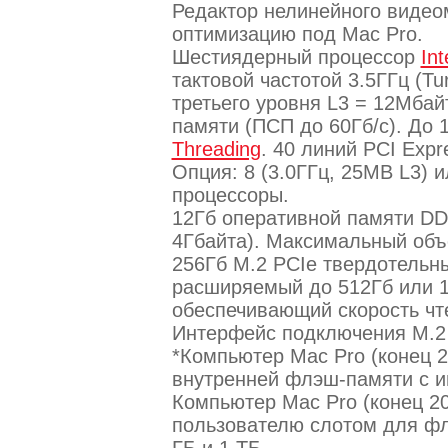
Редактор нелинейного видеом
оптимизацию под Mac Pro.
Шестиядерный процессор
In
тактовой частотой 3.5ГГц (Tu
третьего уровня L3 = 12Мба
памяти (ПСП до 60Гб/с). До 
Threading
. 40 линий PCI Expre
Опция: 8 (3.0ГГц, 25MB L3) 
процессоры.
12Гб оперативной памяти D
4Гбайта). Максимальный объе
256Гб M.2 PCIe твердотельн
расширяемый до 512Гб или 1
обеспечивающий скорость чте
Интерфейс подключения M.2 н
*Компьютер Mac Pro (конец 20
внутренней флэш-памяти с и
Компьютер Mac Pro (конец 2
пользователю слотом для фл
ГБ и 1 ТБ.