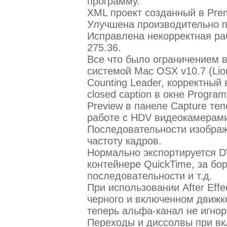
программу.
XML проект созданный в Premi
Улучшена производительно п
Исправлена некорректная раб
275.36.
Все что было ограничением в
системой Mac OSX v10.7 (Lion
Counting Leader, корректный
closed caption в окне Program
Preview в панеле Capture те
работе с HDV видеокамерами
Последовательности изображ
частоту кадров.
Нормально экспортируется 
контейнере QuickTime, за бо
последовательности и т.д.
При использовании After Eff
черного и включенном движ
теперь альфа-канал не игнор
Переходы и диссолвы при в