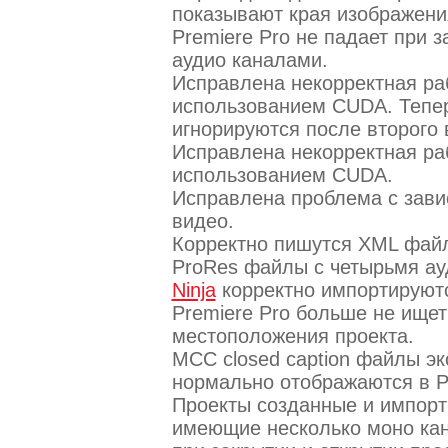
показывают края изображени
Premiere Pro не падает при з
аудио каналами.
Исправлена некорректная раб
использованием CUDA. Тепер
игнорируются после второго 
Исправлена некорректная раб
использованием CUDA.
Исправлена проблема с зави
видео.
Корректно пишутся XML файлы
ProRes файлы с четырьмя ау
Ninja
корректно импортируютс
Premiere Pro больше не ище
местоположения проекта.
MCC closed caption файлы э
нормально отображаются в Pr
Проекты созданные и импорти
имеющие несколько моно кана