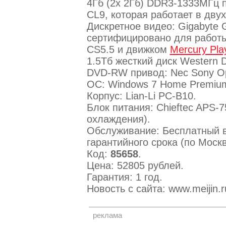
4Гб (2х 2Гб) DDR3-1333МГц 
CL9, которая работает в дву
Дискретное видео: Gigabyte
сертифицировано для работы
CS5.5 и движком
Mercury Pla
1.5Тб жесткий диск Western 
DVD-RW привод: Nec Sony Op
ОС: Windows 7 Home Premium
Корпус: Lian-Li PC-B10.
Блок питания: Chieftec APS-
охлаждения).
Обслуживание: Бесплатный в
гарантийного срока (по Москв
Код:
85658
.
Цена: 52805 рублей.
Гарантия: 1 год.
Новость с сайта: www.meijin.r
реклама