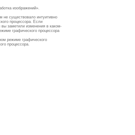
аботка изображений».
ом не существовало интуитивно
ского процессора. Если
 вы заметили изменения в каком-
режиме графического процессора
чном режиме графического
ого процессора.