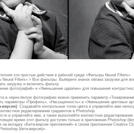
лняя эти простые действия в рабочей среде «Фильтры Neural Filters»:
 Neural Filters» > Все фильтры. Выберите значок облака загрузки для 
ать загрузку и включить фильтр.
ение фотографий» и «Уменьшение царапин» для повышения контрастнос
вета в черно-белую фотографию можно применить параметр «Тонирование
ить параметры «Профиль», «Насыщенность» и «Уменьшение цветовых ар
а-версия)
. Создавайте контрольные точки цвета и управляйте ими непос
онтекстное редактирование градиентов в Photoshop.
олсте и управляйте ими, а также выполняйте контекстное редактировани
тоящее время этот фильтр доступен только в приложения Photoshop (бет
те на вкладку «Бета-версии приложений» в своем приложении Creative C
hotoshop (бета-версия)».