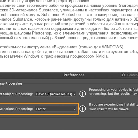
жмите кнопку «Приглашение к редактированию».
Выведите свои творческие рабочие процессы на новый уровень благодар
ержке 3D-материалов Substance, улучшениям в настройках параметров и
arch внешний модуль Substance Photoshop — это расширение, позволя
иалов Substance, которые ранее были доступны только для нативных 3D
ажения архитектурных решений или решений в области дизайна интерье
ополнительных параметров содержимого для создания более абстрактны
вующие шаблоны Photoshop, но с элементами управления, позволяющими
сложный (и многоплановый) рабочий процесс редактирования и примене
 стабильности инструмента «Выделение» (только для WINDOWS).
авлена новая настройка для повышения стабильности инструментов «Вы
льзователей Windows с графическим процессором NVidia.