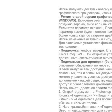
Чтобы получить доступ к новому 
графического процессора», чтобы
-
Режим старой версии графическ
WINDOWS)
. Включите этот параме
позднюю версию, либо если вы ст
Если этот параметр включен, Pho
параметр также будет полезен пр
более новых карт со старыми дра
Чтобы изменения вступили в силу,
Для включения установите флажок
технологии».
-
Поддержка глифов эмодзи
. В 
Color Emoji SVG. При открытии у
должен быть автоматически активи
-
Поделиться для проверки (бета
отправляя обновления по мере гот
В этом выпуске вам доступна наш
локальных, так и облачных докум
можете управлять уровнем доступ
дополнение к нашей существующе
доступ к обновляемому документу
Чтобы начать делиться своими фа
1. Откройте документ в Photoshop
Кнопка «Поделиться» > «Поделитьс
«Файл» > «Поделиться для проверк
«Окно» > «Комментарии».
2. На открывшейся панели «Подели
Ввести подходящее имя для ссылк