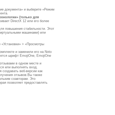
ние документа» и выберите «Режим
ента.
ехнологии» (только для
ивает DirectX 12 или его более
для повышения стабильности. Этот
 виртуальными машинами) или
е «Установки» > «Просмотры
омплекте и заменили его на Noto
уется шрифт EmojiOne, EmojiOne
 отзывами в одном месте и
ься или выполнять вход.
 создавать веб-версии как
олучения отзывов.Вы также
ольким соавторам. Это
рая позволяет предоставлять