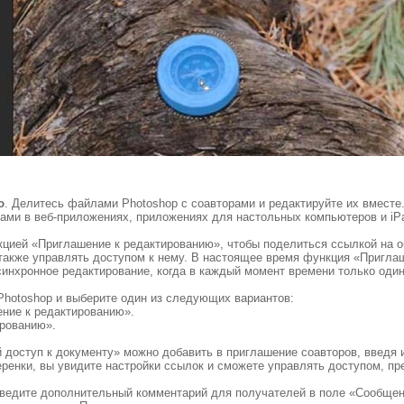
ю
. Делитесь файлами Photoshop с соавторами и редактируйте их вместе.
вами в веб-приложениях, приложениях для настольных компьютеров и iP
цией «Приглашение к редактированию», чтобы поделиться ссылкой на о
также управлять доступом к нему. В настоящее время функция «Пригла
синхронное редактирование, когда в каждый момент времени только оди
 Photoshop и выберите один из следующих вариантов:
ние к редактированию».
ированию».
 доступ к документу» можно добавить в приглашение соавторов, введя 
теренки, вы увидите настройки ссылок и сможете управлять доступом, 
введите дополнительный комментарий для получателей в поле «Сообщени