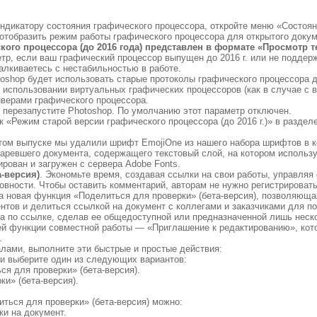
индикатору состояния графического процессора, откройте меню «Состоя
 отобразить режим работы графического процессора для открытого докум
ого процессора (до 2016 года) представлен в формате «Просмотр т
тр, если ваш графический процессор выпущен до 2016 г. или не поддерж
алкиваетесь с нестабильностью в работе.
toshop будет использовать старые протоколы графического процессора 
и использовании виртуальных графических процессоров (как в случае с
йверами графического процессора.
 перезапустите Photoshop. По умолчанию этот параметр отключен.
 «Режим старой версии графического процессора (до 2016 г.)» в раздел
этом выпуске мы удалили шрифт EmojiOne из нашего набора шрифтов в к
старевшего документа, содержащего текстовый слой, на котором использ
рован и загружен с сервера Adobe Fonts.
-версия)
. Экономьте время, создавая ссылки на свои работы, управляя
овности. Чтобы оставить комментарий, авторам не нужно регистрироват
а новая функция «Поделиться для проверки» (бета-версия), позволяющая
ентов и делиться ссылкой на документ с коллегами и заказчиками для п
а по ссылке, сделав ее общедоступной или предназначенной лишь неск
й функции совместной работы — «Приглашение к редактированию», кото
.
лами, выполните эти быстрые и простые действия:
 и выберите один из следующих вариантов:
я для проверки» (бета-версия).
и» (бета-версия).
ться для проверки» (бета-версия) можно:
и на документ.