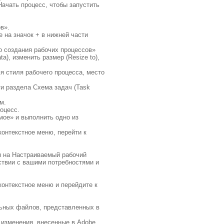
Начать процесс, чтобы запустить
в».
 на значок + в нижней части
о создания рабочих процессов»
), изменить размер (Resize to),
я стиля рабочего процесса, место
ти раздела Схема задач (Task
м.
оцесс.
мое» и выполнить одно из
контекстное меню, перейти к
ы на Настраиваемый рабочий
ствии с вашими потребностями и
контекстное меню и перейдите к
ьных файлов, представленных в
 изменения, внесенные в Adobe