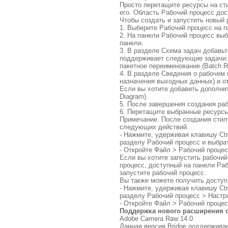
Просто перетащите ресурсы на сти
его. Область Рабочий процесс дос
Чтобы создать и запустить новый
1. Выберите Рабочий процесс на 
2. На панели Рабочий процесс выб
панели.
3. В разделе Схема задач добавь
поддерживает следующие задачи: и
пакетное переименование (Batch 
4. В разделе Сведения о рабочем 
назначения выходных данных) и о
Если вы хотите добавить дополнит
Diagram).
5. После завершения создания ра
6. Перетащите выбранные ресурсы
Примечание. После создания стил
следующих действий.
- Нажмите, удерживая клавишу Ctr
разделу Рабочий процесс и выбра
- Откройте Файл > Рабочий процес
Если вы хотите запустить рабочи
процесс, доступный на панели Ра
запустите рабочий процесс.
Вы также можете получить доступ
- Нажмите, удерживая клавишу Ctr
разделу Рабочий процесс > Настр
- Откройте Файл > Рабочий проце
Поддержка нового расширения
Adobe Camera Raw 14.0.
Данная версия Bridge поддержива