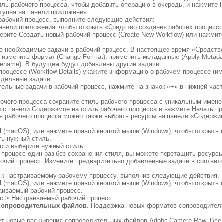
ль рабочего процесса, чтобы добавить операцию в очередь, и нажмите 
тупна на панели приложения.
 рабочий процесс, выполните следующие действия:
панели приложения, чтобы открыть «Средство создания рабочих процессо
ерите Создать новый рабочий процесс (Create New Workflow) или нажмите
те необходимые задачи в рабочий процесс. В настоящее время «Средств
зменить формат (Change Format), применить метаданные (Apply Metadata
Rename). В будущем будут добавлены другие задачи.
процессе (Workflow Details) укажите информацию о рабочем процессе (им
тдельные задачи.
ельные задачи в рабочий процесс, нажмите на значок «+» в нижней час
бочего процесса сохраните стиль рабочего процесса с уникальным имене
 с панели Содержимое на стиль рабочего процесса и нажмите Начать пр
я рабочего процесса можно также выбрать ресурсы на панели «Содержи
l (macOS), или нажмите правой кнопкой мыши (Windows), чтобы открыть 
ть нужный стиль.
с и выберите нужный стиль.
й процесс один раз без сохранения стиля, вы можете перетащить ресурс
бочий процесс. Измените предварительно добавленные задачи в соответ
 к настраиваемому рабочему процессу, выполнив следующие действия.
l (macOS), или нажмите правой кнопкой мыши (Windows), чтобы открыть 
аиваемый рабочий процесс.
сс > Настраиваемый рабочий процесс.
 сопроводительных файлов
. Поддержка новых форматов сопроводител
ет новые расширения сопроводительных файлов Adobe Camera Raw. Все