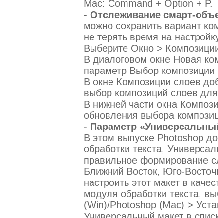
Mac: Command + Option + P.
-
Отслеживание смарт-объе
можно сохранить вариант ком
не терять время на настройк
Выберите Окно > Композиции
В диалоговом окне Новая ко
параметр Выбор композиции 
В окне Композиции слоев до
выбор композиций слоев для
В нижней части окна Композ
обновления выбора композиц
-
Параметр «Универсальный
В этом выпуске Photoshop д
обработки текста, Универсал
правильное формирование сл
Ближний Восток, Юго-Восточн
настроить этот макет в каче
модуля обработки текста, в
(Win)/Photoshop (Mac) > Уста
Универсальный макет в спис