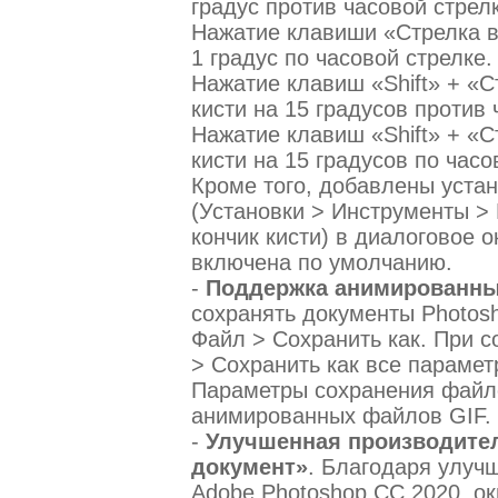
градус против часовой стрелк
Нажатие клавиши «Стрелка в
1 градус по часовой стрелке.
Нажатие клавиш «Shift» + «С
кисти на 15 градусов против 
Нажатие клавиш «Shift» + «С
кисти на 15 градусов по часо
Кроме того, добавлены уста
(Установки > Инструменты >
кончик кисти) в диалоговое о
включена по умолчанию.
-
Поддержка анимированны
сохранять документы Photos
Файл > Сохранить как. При 
> Сохранить как все параме
Параметры сохранения файло
анимированных файлов GIF.
-
Улучшенная производител
документ»
. Благодаря улуч
Adobe Photoshop CC 2020, о