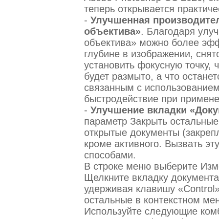
теперь открывается практиче
-
Улучшенная производите
объектива»
. Благодаря улу
объектива» можно более эфф
глубине в изображении, сня
установить фокусную точку, 
будет размыто, а что остане
связанным с использованием
быстродействие при примене
-
Улучшение вкладки «Док
параметр Закрыть остальные,
открытые документы (закреп
кроме активного. Вызвать э
способами.
В строке меню выберите Изм
Щелкните вкладку документа
удерживая клавишу «Control»
остальные в контекстном ме
Используйте следующие комбин