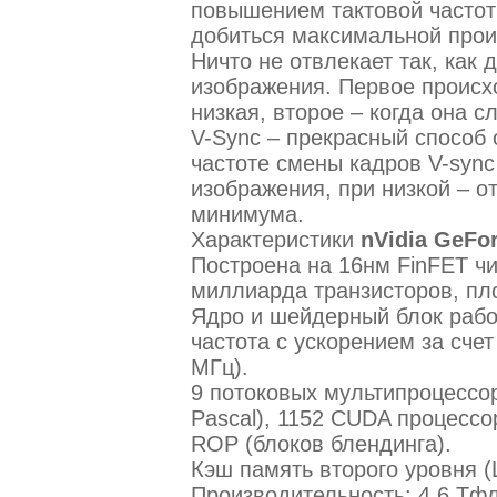
повышением тактовой частот
добиться максимальной прои
Ничто не отвлекает так, как
изображения. Первое происхо
низкая, второе – когда она с
V-Sync – прекрасный способ 
частоте смены кадров V-syn
изображения, при низкой – о
минимума.
Характеристики
nVidia GeFo
Построена на 16нм FinFET ч
миллиарда транзисторов, пл
Ядро и шейдерный блок работ
частота с ускорением за сче
МГц).
9 потоковых мультипроцессор
Pascal), 1152 CUDA процессо
ROP (блоков блендинга).
Кэш память второго уровня (L
Производительность: 4.6 Тфл