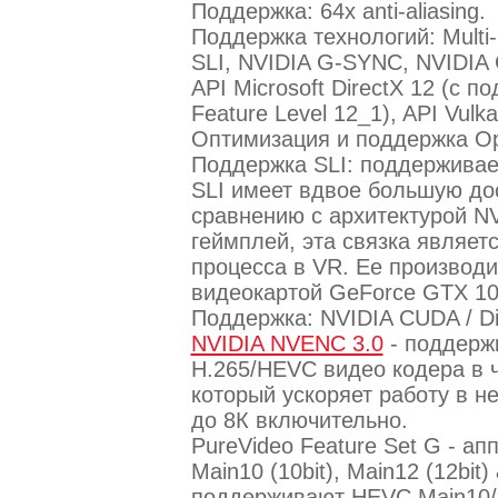
Поддержка: 64x anti-aliasing.
Поддержка технологий: Multi-P
SLI, NVIDIA G-SYNC, NVIDIA
API Microsoft DirectX 12 (с 
Feature Level 12_1), API Vulk
Оптимизация и поддержка Op
Поддержка SLI: поддерживае
SLI имеет вдвое большую до
сравнению с архитектурой N
геймплей, эта связка являе
процесса в VR. Ее производи
видеокартой GeForce GTX 10
Поддержка: NVIDIA CUDA / Di
NVIDIA NVENC 3.0
- поддержк
H.265/HEVC видео кодера в ч
который ускоряет работу в н
до 8К включительно.
PureVideo Feature Set G - а
Main10 (10bit), Main12 (12bi
поддерживают HEVC Main10/