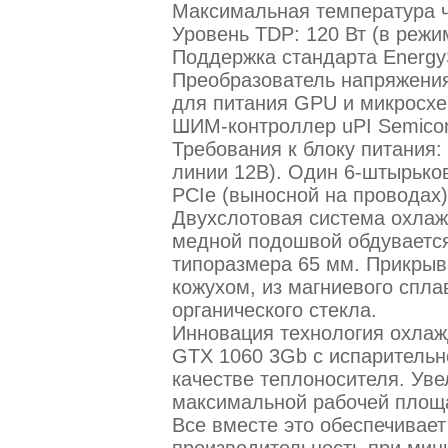
Максимальная температура ч
Уровень TDP: 120 Вт (в режи
Поддержка стандарта EnergyS
Преобразователь напряжения
для питания GPU и микросхе
ШИМ-контроллер uPI Semicon
Требования к блоку питания:
линии 12В). Один 6-штырько
PCIe (выносной на проводах)
Двухслотовая система охла
медной подошвой обдуваетс
типоразмера 65 мм. Прикрыв
кожухом, из магниевого спл
органического стекла.
Инновация технология охлаж
GTX 1060 3Gb с испарительн
качестве теплоносителя. Уве
максимальной рабочей площа
Все вместе это обеспечивае
производительность при мин