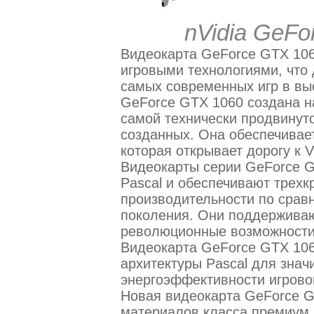
nVidia GeFo
Видеокарта GeForce GTX 10
игровыми технологиями, что
самых современных игр в вы
GeForce GTX 1060 создана на
самой технически продвинут
созданных. Она обеспечивае
которая открывает дорогу к 
Видеокарты серии GeForce G
Pascal и обеспечивают трехк
производительности по срав
поколения. Они поддерживаю
революционные возможности
Видеокарта GeForce GTX 106
архитектуры Pascal для знач
энергоэффективности игрово
Новая видеокарта GeForce G
материалов класса премиум 