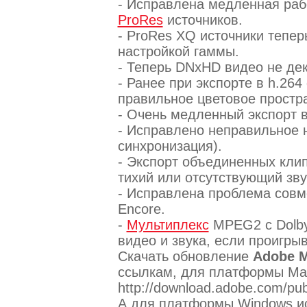
- Исправлена медленная ра
ProRes
источников.
- ProRes XQ источники тепе
настройкой гаммы.
- Теперь DNxHD видео не де
- Ранее при экспорте в h.26
правильное цветовое простр
- Очень медленный экспорт 
- Исправлено неправильное 
синхронизация).
- Экспорт объединенных клип
тихий или отсутствующий зву
- Исправлена проблема совм
Encore.
-
Мультиплекс
MPEG2 с Dolby 
видео и звука, если проигры
Скачать обновление
Adobe M
ссылкам, для платформы Mac
http://download.adobe.com/
А для платформы Windows ис