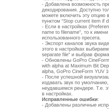
- Добавлена возможность пр
декодирования. Доступно то
можете включить эту опцию в
пунктом “Stop current item if 
- Если в настройках (Prefere
name to filename”, то к име
использованного пресета.
- Экспорт каналов звука вид
этого в настройках выбираем 
separate file” и выбрав форм
- Обновлены GoPro CineForm
with alpha at Maximum Bit De
alpha, GoPro CineForm YUV 10
- После успешной визуализац
издавать звук по умолчанию,
неудавшемся рендере. Т.е. э
в настройках.
Исправленные ошибки
:
- Добавлены различные испр