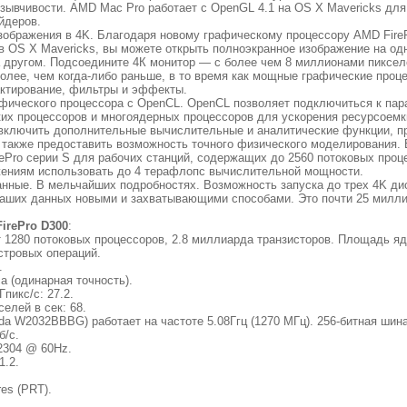
отзывчивости. AMD Mac Pro работает с OpenGL 4.1 на OS X Mavericks д
йдеров.
зображения в 4K. Благодаря новому графическому процессору AMD FireP
в OS X Mavericks, вы можете открыть полноэкранное изображение на од
а другом. Подсоедините 4К монитор — с более чем 8 миллионами пиксе
лее, чем когда-либо раньше, в то время как мощные графические проц
актирование, фильтры и эффекты.
фического процессора с OpenCL. OpenCL позволяет подключиться к па
х процессоров и многоядерных процессоров для ускорения ресурсоемк
 включить дополнительные вычислительные и аналитические функции, 
а также предоставить возможность точного физического моделирования.
ePro серии S для рабочих станций, содержащих до 2560 потоковых проц
ениям использовать до 4 терафлопс вычислительной мощности.
данные. В мельчайших подробностях. Возможность запуска до трех 4K ди
ваших данных новыми и захватывающими способами. Это почти 25 милл
irePro D300
:
 1280 потоковых процессоров, 2.8 миллиарда транзисторов. Площадь яд
астровых операций.
.
 (одинарная точность).
пикс/с: 27.2.
селей в сек: 68.
da W2032BBBG) работает на частоте 5.08Ггц (1270 МГц). 256-битная шин
б/с.
2304 @ 60Hz.
1.2.
res (PRT).