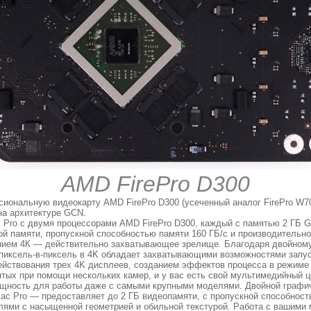
AMD FirePro D300
ональную видеокарту AMD FirePro D300 (усеченный аналог FirePro W7
на архитектуре GCN.
 Pro с двумя процессорами AMD FirePro D300, каждый с памятью 2 ГБ
ой памяти, пропускной способностью памяти 160 ГБ/с и производительн
ением 4К — действительно захватывающее зрелище. Благодаря двойном
а пиксель-в-пиксель в 4K обладает захватывающими возможностями запус
йствования трех 4K дисплеев, созданием эффектов процесса в режиме
тых при помощи нескольких камер, и у вас есть свой мультимедийный ц
ощность для работы даже с самыми крупными моделями. Двойной графич
ac Pro — предоставляет до 2 ГБ видеопамяти, с пропускной способност
ями с насыщенной геометрией и обильной текстурой. Работа с вашими