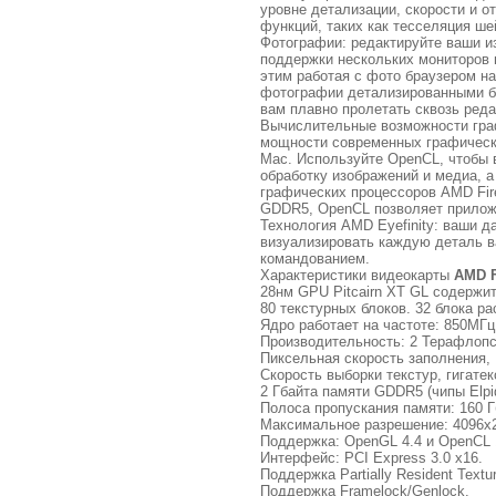
уровне детализации, скорости и 
функций, таких как тесселяция ше
Фотографии: редактируйте ваши и
поддержки нескольких мониторов 
этим работая с фото браузером н
фотографии детализированными бо
вам плавно пролетать сквозь ред
Вычислительные возможности гра
мощности современных графически
Mac. Используйте OpenCL, чтобы
обработку изображений и медиа, 
графических процессоров AMD Fir
GDDR5, OpenCL позволяет прилож
Технология AMD Eyefinity: ваши 
визуализировать каждую деталь 
командованием.
Характеристики видеокарты
AMD F
28нм GPU Pitcairn XT GL содержит
80 текстурных блоков. 32 блока р
Ядро работает на частоте: 850МГц
Производительность: 2 Терафлопса
Пиксельная скорость заполнения, Г
Скорость выборки текстур, гигатек
2 Гбайта памяти GDDR5 (чипы Elpi
Полоса пропускания памяти: 160 Г
Максимальное разрешение: 4096х
Поддержка: OpenGL 4.4 и OpenCL 
Интерфейс: PCI Express 3.0 x16.
Поддержка Partially Resident Textu
Поддержка Framelock/Genlock.