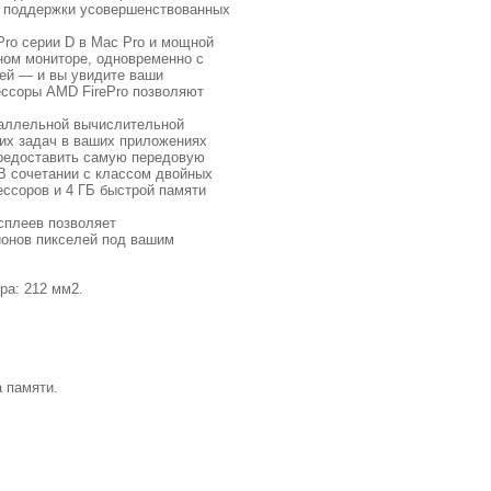
ля поддержки усовершенствованных
ro серии D в Mac Pro и мощной
ном мониторе, одновременно с
лей — и вы увидите ваши
ессоры AMD FirePro позволяют
раллельной вычислительной
их задач в ваших приложениях
предоставить самую передовую
 В сочетании с классом двойных
ессоров и 4 ГБ быстрой памяти
сплеев позволяет
ионов пикселей под вашим
ра: 212 мм2.
а памяти.