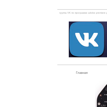
группа VK по программе adobe premiere 
Главная