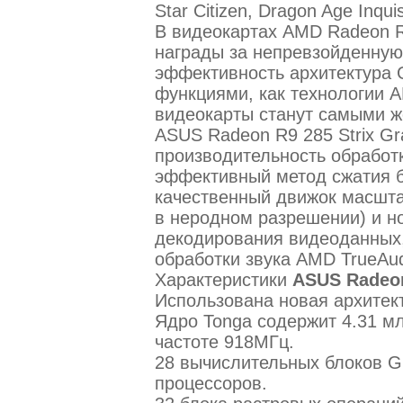
Star Citizen, Dragon Age Inquisi
В видеокартах AMD Radeon 
награды за непревзойденную
эффективность архитектура
функциями, как технологии A
видеокарты станут самыми ж
ASUS Radeon R9 285 Strix G
производительность обработк
эффективный метод сжатия б
качественный движок масшта
в неродном разрешении) и н
декодирования видеоданных,
обработки звука AMD TrueAud
Характеристики
ASUS Radeon
Использована новая архитекту
Ядро Tonga содержит 4.31 мл
частоте 918МГц.
28 вычислительных блоков G
процессоров.