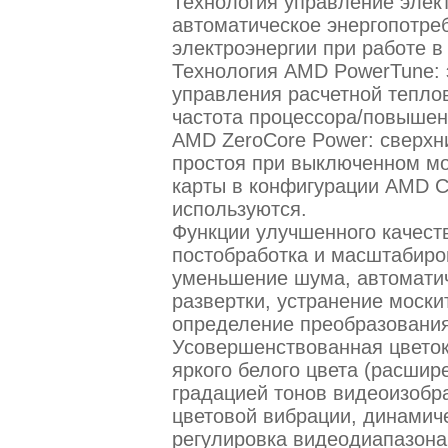
Технология управление элек
автоматическое энергопотре
электроэнергии при работе в
Технология AMD PowerTune: 
управления расчетной тепло
частота процессора/повышен
AMD ZeroCore Power: сверхн
простоя при выключенном мо
карты в конфигурации AMD Cr
используются.
Функции улучшенного качест
постобработка и масштабиро
уменьшение шума, автоматич
развертки, устранение моски
определение преобразования
Усовершенствованная цветок
яркого белого цвета (расшир
градацией тонов видеоизобра
цветовой вибрации, динамиче
регулировка видеодиапазона