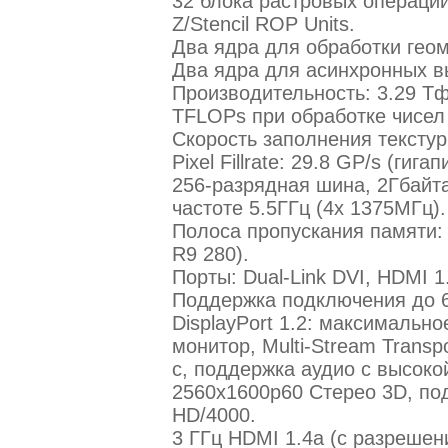
32 блока растровых операций
Z/Stencil ROP Units.
Два ядра для обработки геом
Два ядра для асинхронных в
Производительность: 3.29 Тф
TFLOPs при обработке чисел
Скорость заполнения текстур 
Pixel Fillrate: 29.8 GP/s (гига
256-разрядная шина, 2Гбай
частоте 5.5ГГц (4х 1375МГц).
Полоса пропускания памяти: 
R9 280).
Порты: Dual-Link DVI, HDMI 1.
Поддержка подключения до 6
DisplayPort 1.2: максимальн
монитор, Multi-Stream Transp
с, поддержка аудио с высоко
2560x1600p60 Стерео 3D, п
HD/4000.
3 ГГц HDMI 1.4a (c разрешени