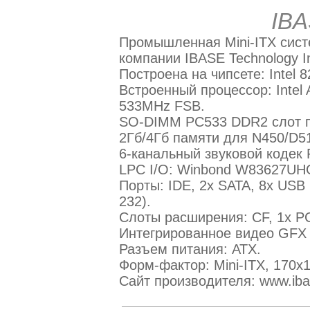
IBA
Промышленная Mini-ITX сист
компании IBASE Technology I
Построена на чипсете: Intel 8
Встроенный процессор: Intel
533MHz FSB.
SO-DIMM PC533 DDR2 слот п
2Гб/4Гб памяти для N450/D5
6-канальный звуковой кодек 
LPC I/O: Winbond W83627UHG
Порты: IDE, 2x SATA, 8x USB
232).
Слоты расширения: CF, 1x PCI
Интегрированное видео GFX 
Разъем питания: ATX.
Форм-фактор: Mini-ITX, 170х
Сайт производителя: www.iba