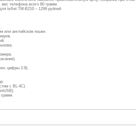
, вес телефона всего 80 грамм.
ля teXet TM-B210 – 1299 рублей.
.
ом или английском языке.
меров.
ий.
вызова.
номера.
касание).
люс цифры 2-9).
.
р.
стим с BL-4C).
iniUSB).
 грамм.