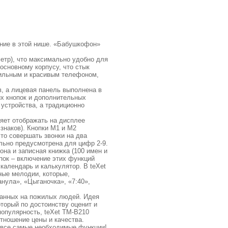
ение в этой нише. «Бабушкофон»
метр), что максимально удобно для
основному корпусу, что стык
тильным и красивым телефоном,
в, а лицевая панель выполнена в
их кнопок и дополнительных
устройства, а традиционно
ляет отображать на дисплее
знаков). Кнопки M1 и М2
то совершать звонки на два
льно предусмотрена для цифр 2-9.
на и записная книжка (100 имен и
опок – включение этих функций
календарь и калькулятор. В teXet
ные мелодии, которые,
нула», «Цыганочка», «7:40»,
танных на пожилых людей. Идея
торый по достоинству оценит и
опулярность, teXet TM-B210
отношение цены и качества.
м все самые необходимые функции!