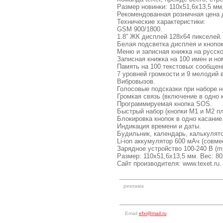
Размер новинки: 110х51,6х13,5 мм
Рекомендованная розничная цена д
Технические характеристики:
GSM 900/1800.
1.8” ЖК дисплей 128х64 пикселей.
Белая подсветка дисплея и кнопок
Меню и записная книжка на русск
Записная книжка на 100 имен и но
Память на 100 текстовых сообщен
7 уровней громкости и 9 мелодий 
Вибровызов.
Голосовые подсказки при наборе 
Громкая связь (включение в одно 
Программируемая кнопка SOS.
Быстрый набор (кнопки М1 и М2 п
Блокировка кнопок в одно касание
Индикация времени и даты.
Будильник, календарь, калькулято
Li-ion аккумулятор 600 мАч (совме
Зарядное устройство 100-240 В (m
Размер: 110х51,6х13,5 мм. Вес: 80
Сайт производителя: www.texet.ru.
реклама
Email
efxi@mail.ru