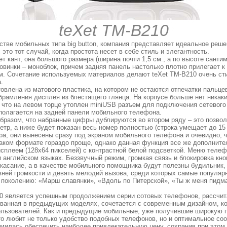
teXet TM-B210
стве мобильных типа big button, компания представляет идеальное реш
это тот случай, когда простота несет в себе стиль и элегантность.
т кант, она большого размера (ширина почти 1,5 см., а по высоте санти
овинки – моноблок, причем задняя панель настолько плотно прилегает к 
м. Сочетание используемых материалов делают teXet TM-B210 очень с
.
овлена из матового пластика, на котором не остаются отпечатки пальце
брамления дисплея из блестящего глянца. На корпусе больше нет никак
 что на левом торце утоплен miniUSB разъем для подключения сетевого 
олагается на задней панели мобильного телефона.
образом, что набранные цифры дублируются во втором ряду – это позво
тр, а ниже будет показан весь номер полностью (строка умещает до 15 
ра, они вынесены сразу под экраном мобильного телефона и очевидно, ч
аком формате гораздо проще, однако данная функция все же дополните
сплеем (128х64 пикселей) с контрастной белой подсветкой. Меню телефо
 английском языках. Беззвучный режим, громкая связь и блокировка кн
асание, а в качестве мобильного помощника будут полезны будильник, 
ней громкости и девять мелодий вызова, среди которых самые популяр
 поколению: «Марш славянки», «Вдоль по Питерской», «Ты ж меня пидма
0 является успешным продолжением серии сотовых телефонов, рассчи
ванная в предыдущих моделях, сочетается с современным дизайном, ко
ользователей. Как и предыдущие мобильные, уже получившие широкую п
то любит не только удобство подобных телефонов, но и оптимальное со
ремилась обеспечить наиболее привлекательную цену, сохранив при это