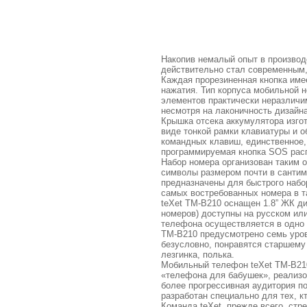
Накопив немалый опыт в производ
действительно стал современным, 
Каждая прорезиненная кнопка имее
нажатия. Тип корпуса мобильной н
элементов практически неразличи
несмотря на лаконичность дизайна
Крышка отсека аккумулятора изгот
виде тонкой рамки клавиатуры и о
командных клавиш, единственное,
программируемая кнопка SOS расп
Набор номера организован таким 
символы размером почти в сантиме
предназначены для быстрого набо
самых востребованных номера в т
teXet TM-B210 оснащен 1.8” ЖК ди
номеров) доступны на русском или
телефона осуществляется в одно к
TM-B210 предусмотрено семь уров
безусловно, понравятся старшему
лезгинка, полька.
Мобильный телефон teXet TM-B21
«телефона для бабушек», реализо
более прогрессивная аудитория п
разработан специально для тех, к
Команда teXet, прежде всего, ст