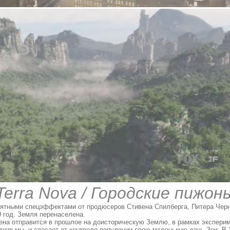
Terra Nova / Городские пижон
ятными спецэффектами от продюсеров Стивена Спилберга, Питера Черн
 год. Земля перенаселена.
на отправится в прошлое на доисторическую Землю, в рамках эксперим
тюрьмы, и спасает от контроля популяции свою маленькую дочь Зои. В 