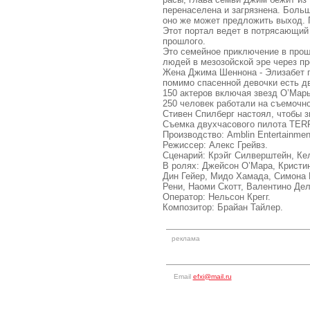
перенаселена и загрязнена. Боль
оно же может предложить выход. 
Этот портал ведет в потрясающий
прошлого.
Это семейное приключение в прош
людей в мезозойской эре через пр
Жена Джима Шеннона - Элизабет п
помимо спасенной девочки есть д
150 актеров включая звезд О’Мар
250 человек работали на съемочн
Стивен Спилберг настоял, чтобы 
Съемка двухчасового пилота TER
Производство: Amblin Entertainment
Режиссер: Алекс Грейвз.
Сценарий: Крэйг Силверштейн, Ке
В ролях: Джейсон О’Мара, Кристи
Дин Гейер, Мидо Хамада, Симона 
Рени, Наоми Скотт, Валентино Дел
Оператор: Нельсон Крегг.
Композитор: Брайан Тайлер.
реклама
Email
efxi@mail.ru