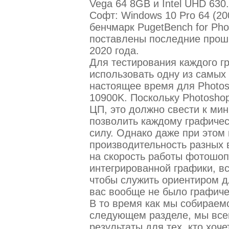
Vega 64 8GB и Intel UHD 630
Софт: Windows 10 Pro 64 (200
бенчмарк PugetBench for Phot
поставлены последние проши
2020 года.
Для тестирования каждого г
использовать одну из самых
настоящее время для Photosh
10900K. Поскольку Photosho
ЦП, это должно свести к ми
позволить каждому графичес
силу. Однако даже при этом 
производительность разных 
на скорость работы фотошоп
интегрированной графики, вст
чтобы служить ориентиром дл
вас вообще не было графиче
В то время как мы собираем
следующем разделе, мы все
результаты для тех, кто хоче