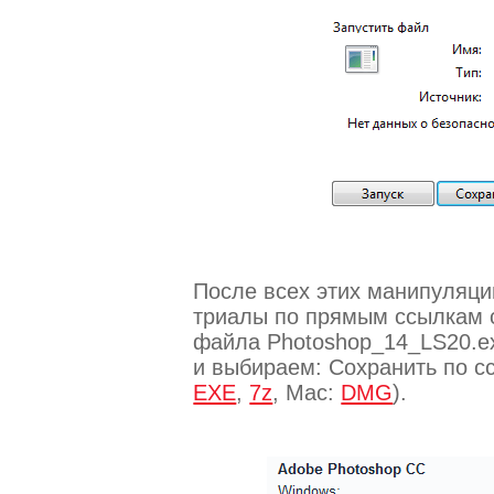
После всех этих манипуляци
триалы по прямым ссылкам с
файла Photoshop_14_LS20.e
и выбираем: Сохранить по сс
EXE
,
7z
, Mac:
DMG
).