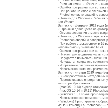
- Photoshop аварийно завершает 
- Рабочая область «Уточнить кра
- Ошибка программы при вставке
- При работе на слое с отключен
- Photoshop часто аварийно завер
- (Только для Windows) Рабочая о
или Wacom.
Выпуск от февраля 2019 года (в
- Странный сдвиг цвета на фотог
- Отмена рисования в маске выд
- (Только для Windows) перетаск
- Photoshop аварийно завершает р
- При работе с документом в 16-раз
неправильному значению RGB.
- Ошибка программы при вставке 
- Низкая производительность и л
- Не удается применить значения
- Не удается сохранить сочетани
- Исправлены различные причины
- Невозможно изменить размер изо
Выпуск от января 2019 года (вер
- В необработанных метаданных н
- Перетаскивание определенных 
точки преобразования.
- (macOS 10.14) Курсор отображае
- (macOS 10.14 и 10.13) Photosh
- (Windows 10) Низкая производи
- Невозможно экспортировать мо
- (Windows) При открытии изображ
меню и команды в Photoshop CC 