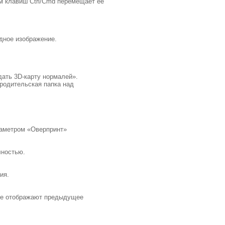
м клавиш Ctrl/Cmd перемещает ее
одное изображение.
дать 3D-карту нормалей».
 родительская папка над
раметром «Оверпринт»
лностью.
ия.
 не отображают предыдущее