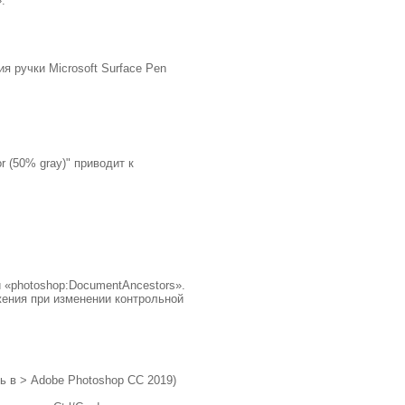
.
я ручки Microsoft Surface Pen
or (50% gray)" приводит к
 «photoshop:DocumentAncestors».
ения при изменении контрольной
ть в > Adobe Photoshop CC 2019)