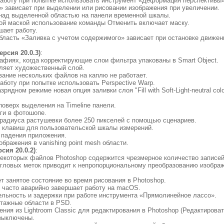
работу при попытке использовать инструмент «Деформация перспективы»
я» зависает при выделении или рисовании изображения при увеличении.
 над выделенной областью на панели временной шкалы.
ной маской использование команды Отменить включает маску.
шает работу.
бласть «Заливка с учетом содержимого» зависает при остановке движени
ерсия 20.0.3)
:
рафиях, когда корректирующие слои фильтра упакованы в Smart Object.
еляет художественный слой.
ивание нескольких файлов на каплю не работает.
аботу при попытке использовать Perspective Warp.
рядном режиме новая опция заливки слоя "Fill with Soft-Light-neutral col
поверх выделения на Timeline панели.
аги в фотошопе.
 радиуса растушевки более 250 пикселей с помощью сценариев.
е клавиш для пользовательской шкалы измерений.
 падения приложения.
бражения в vanishing point mesh области.
сия 20.0.2)
:
екоторых файлов Photoshop содержится чрезмерное количество записей
угловых меток приводит к непропорциональному преобразованию изображ
т занятое состояние во время рисования в Photoshop.
op часто аварийно завершает работу на macOS.
тельность и задержки при работе инструмента «Прямолинейное лассо».
нтажные области в PSD.
ения из Lightroom Classic для редактирования в Photoshop (Редактирова
выключены.