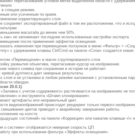
ование» перетаскивание угловой метки выделенной области с удержание
тикали.
ет в спящем режиме.
анным или усеченным по краям.
изменении корректирующего слоя.
не сохраняет экспортированный файл в том же расположении, что и исх
фильтрам.
 уменьшении масштаба до менее чем 50%.
ть как» не запоминает последние использованные настройки экспорта.
еремещении после применения эффектов освещения.
показать изменения при перемещении ползунков в меню «Фильтр» > «Соз
уппу» с удержанием клавиш Ctrl/Cmd на панели «Слои» создается новая
ентом «Перемещение» в маске сгруппированного слоя.
тройку размытия объектива, перетаскивая курсор на изображение.
ние нового снимка при сохранении в истории не работает.
х кривой дуплекса дает неверные результаты.
лях слоя и ее установки в любом режиме наложения с установленным па
бласти обводки.
сия 20.0.1)
:
и «Заливка с учетом содержимого» растягивается на изображениях не по
новление» и инструмента «Штамп клонирования».
икают артефакты или неправильный цвет.
ости видеоизображений происходит рендеринг только первого изображен
а смешивания цветов приводит к аварийному завершению работы.
оложение на холсте.
редыдущих состояний» на панели «Коррекция» или нажатие клавиши «\»
ия о системе» отображается неверная скорость ЦП.
 работу при использовании фильтра «Эффекты освещения».