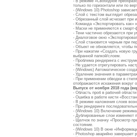
- В режиме «Свободное преобраз
только по горизонтали или по вер
- (Windows 10) Photoshop зависа
- Слой с текстом выглядит обрез
- Обрезанный слой исчезает при 
- Команда «Экспортировать как» 
- Маски не применяются к смарт-
- Тени частично обрезаются при
- Диалоговое окно «Экспортирова
- Слой становится черным при п
- Объект не обновляется, чтобы 
- При нажатии «Создать новую гр
выбранной папкой/слоем.
- Проблема рендеринга с инструм
- Не удается отрегулировать нас
- (Windows) Автоматическое созда
- Удаление значения в параметра
- При применении обводки в сти
отображаются искажения вокруг о
Выпуск от ноября 2018 года (вер
- Область проб в рабочей област
- Ошибка в работе кисти «Восста
- В режиме наложения слоев возн
- При рендеринге последовательн
- (Windows 10) Включение режим
- Дублированные слои изменяют п
- Щелчок по значку «Просмотр п
состояние.
- (Windows 10) В окне «Информац
- Photoshop аварийно завершает