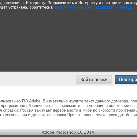
льзованию ПО Adobe. Внимательно изучите текст данного договора, пол
программное обеспечение, вы принимаете все условия и положение настоящ
я справки: Россия занимает первое место в мире по скорости прочтения
ого соглашения и до нажатия кнопки Принять очень редко проходит больш