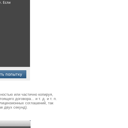
ностью или частично копируя,
его договора... и т. д. и т. п.
 лицензионных соглашений, так
е двух секунд).