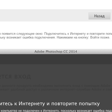
то появится следующее окно: Подключитесь к Интернету и повторите по
льку возникает ошибка подключения. Нажимаем на кнопку: Войти позже.