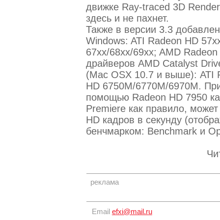
движке Ray-traced 3D Render
здесь и не пахнет.
Также в версии 3.3 добавле
Windows: ATI Radeon HD 57x
67xx/68xx/69xx; AMD Radeon 
драйверов AMD Catalyst Dri
(Mac OSX 10.7 и выше): ATI
HD 6750M/6770M/6970M. При 
помощью Radeon HD 7950 кар
Premiere как правило, може
HD кадров в секунду (отобр
бенчмарком: Benchmark и Opti
Чи
реклама
Email
efxi@mail.ru